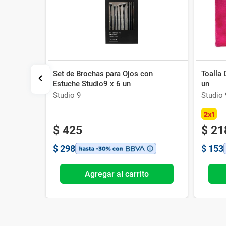
Set de Brochas para Ojos con
Toalla 
cta Negra
Estuche Studio9 x 6 un
un
Studio 9
Studio 
2x1
$
425
$
21
$
298
$
153
o
Agregar al carrito