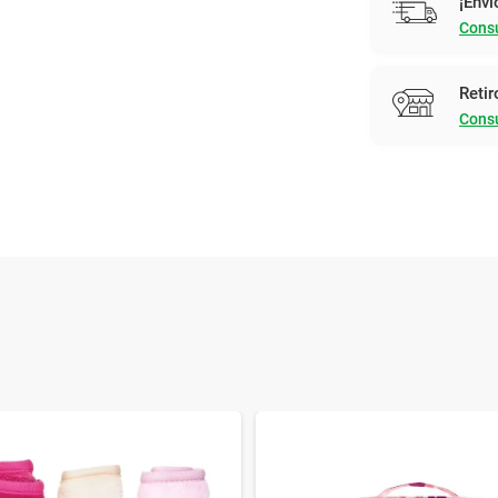
¡Enví
Consu
Retir
Consu