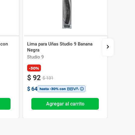
 con
Lima para Uñas Studio 9 Banana
Toalla De
Negra
x 3 un
Studio 9
Studio 9
-30%
$
92
$
218
$
131
$
64
$
153
Agregar al carrito