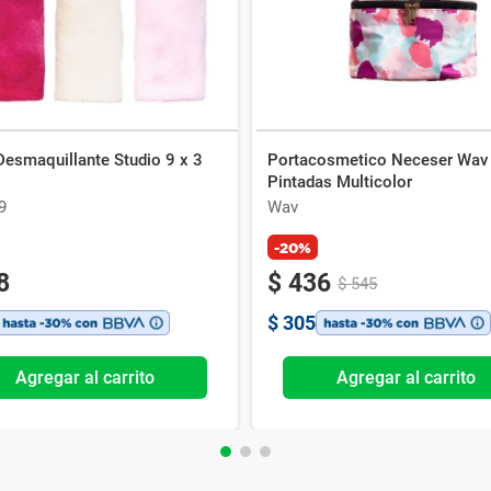
Desmaquillante Studio 9 x 3
Portacosmetico Neceser Wav
Pintadas Multicolor
9
Wav
-20%
8
$
436
$
545
$
305
Agregar al carrito
Agregar al carrito