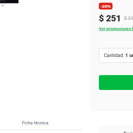
Ver todo
-20%
$
251
$
3
Ver promociones 
1
Ficha técnica