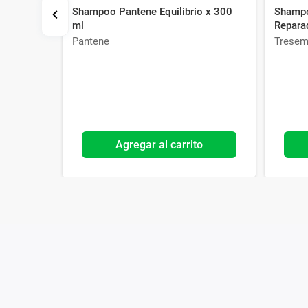
Shampoo Pantene Equilibrio x 300
Shampo
ml
Repara
Pantene
Trese
o
Agregar al carrito