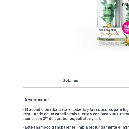
Bazar
Modelado y Peinado
Ver Todo
Detalles
Descripción:
-El acondicionador trata el cabello y las cutículas para l
resultando en un cabello más fuerte y con hasta 90% men
ricino, con 0% de parabenos, sulfatos y sal.
-Este shampoo transparente limpia profundamente elimina