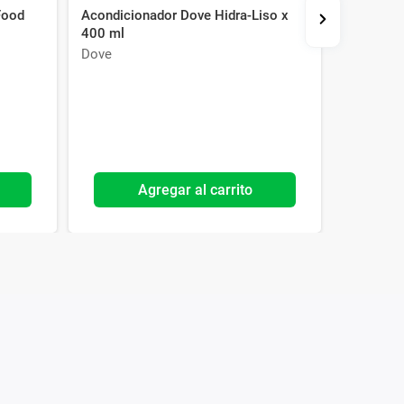
Food
Acondicionador Dove Hidra-Liso x
Acondici
400 ml
Charcoal
Dove
Head & S
Agregar al carrito