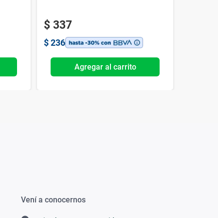
$
337
$
912
$
236
$
638
Agregar al carrito
Vení a conocernos