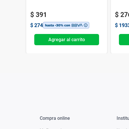
$
391
$
27
$
274
$
193
o
Agregar al carrito
Compra online
Instit