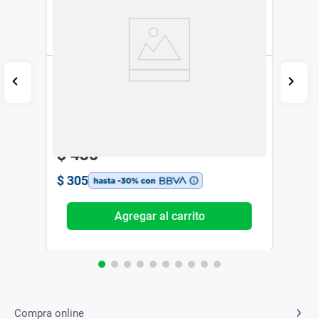
Paraguas Automatico Wav Estampado con
Funda
Wav
$
435
$
305
Agregar al carrito
Compra online