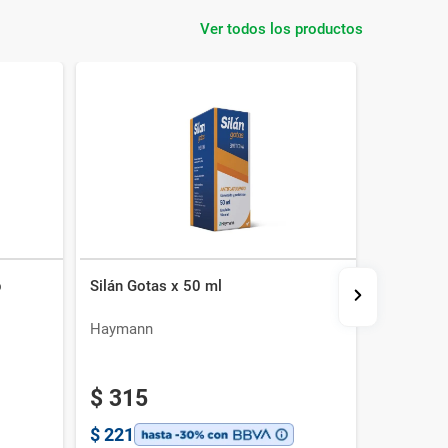
Ver todos los productos
p
Silán Gotas x 50 ml
Reflugel 
Haymann
Celsius
$
315
$
683
$
221
$
478