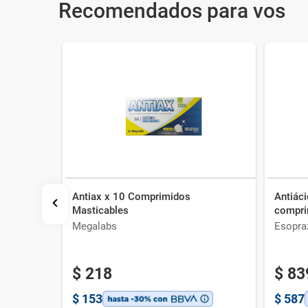
Recomendados para vos
Antiax x 10 Comprimidos
Antiác
l
Masticables
compri
Megalabs
Esopra
$
218
$
83
$
153
$
587