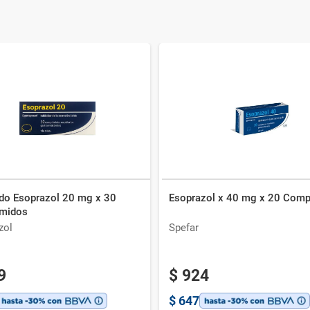
ido Esoprazol 20 mg x 30
Esoprazol x 40 mg x 20 Com
midos
zol
Spefar
9
$
924
$
647