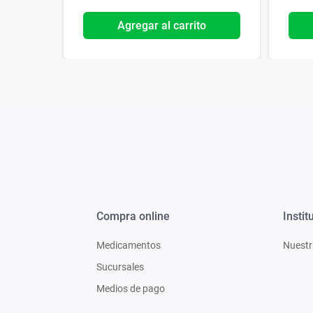
o
Agregar al carrito
Compra online
Instit
Medicamentos
Nuestr
Sucursales
Medios de pago