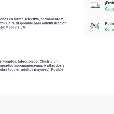
¡Enví
Consu
otones en forma selectiva, permanente y
CYP2C19. Disponible para administración
Retir
o) y por vía I/V.
Consu
, vómitos. Infección por Clostridium
rolongados hipomagnesemia. A altas dosis
sobre todo en adultos mayores). Posible