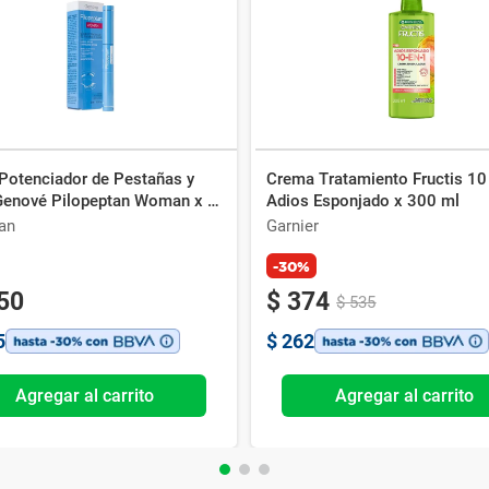
Potenciador de Pestañas y
Crema Tratamiento Fructis 10
Genové Pilopeptan Woman x 6
Adios Esponjado x 300 ml
an
Garnier
-30%
50
$
374
$
535
5
$
262
Agregar al carrito
Agregar al carrito