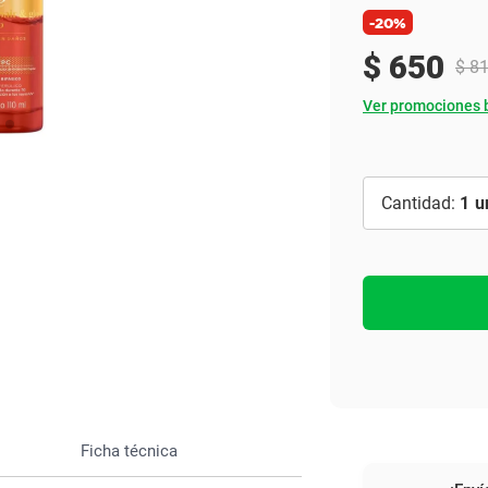
Ver todo
-20%
$
650
$
8
Ver promociones 
1
Ficha técnica