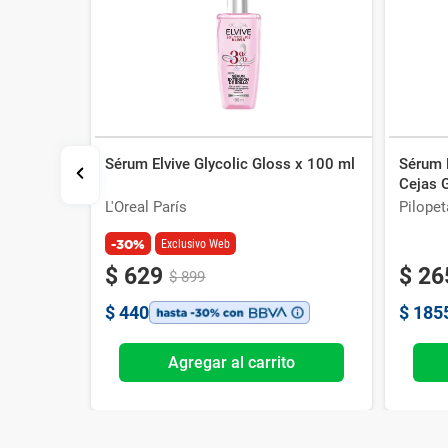
Sérum Elvive Glycolic Gloss x 100 ml
Sérum 
od Coconut
Cejas 
ml
L'Oreal París
Pilopet
-30%
Exclusivo Web
$
629
$
26
$
899
$
440
$
185
o
Agregar al carrito