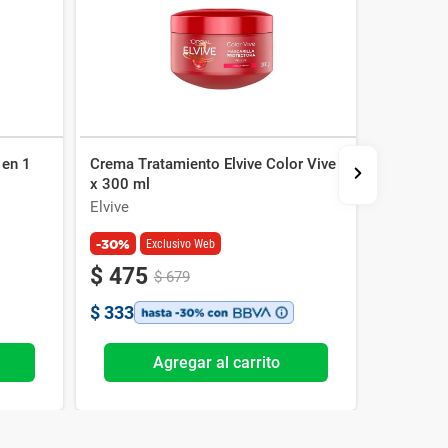
 en 1
Crema Tratamiento Elvive Color Vive
Tratamien
x 300 ml
Food Más
Elvive
Garnier
-30%
-30%
Exclusivo Web
$
475
$
367
$
679
$
333
$
257
Agregar al carrito