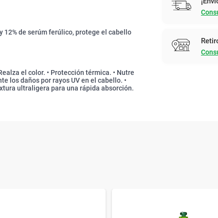
¡Enví
Consu
y 12% de serúm ferúlico, protege el cabello
Retir
Consu
Realza el color. • Protección térmica. • Nutre
e los daños por rayos UV en el cabello. •
xtura ultraligera para una rápida absorción.