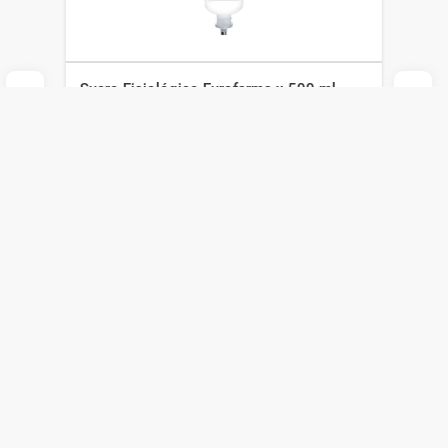
Suero Fisiológico Eurofarma x 500 ml
Eurofarma
$
317
$
222
Agregar al carrito
Compra online