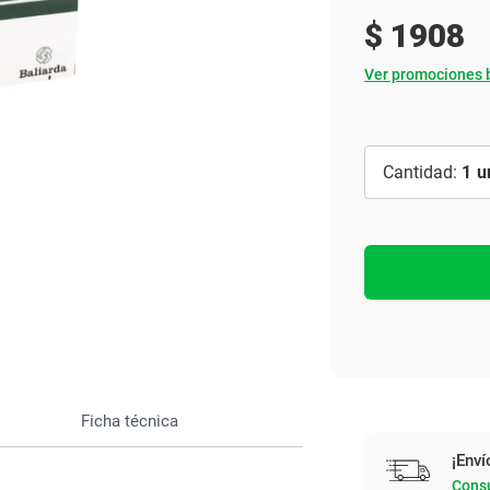
Ver todo
$
1908
Ver promociones 
1
Ficha técnica
¡Enví
Consu