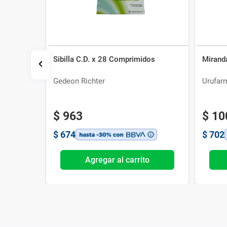
Sibilla C.D. x 28 Comprimidos
Mirand
+ Acetato
ta
Gedeon Richter
Urufar
$
963
$
10
$
674
$
702
o
Agregar al carrito