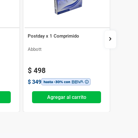
Postday x 1 Comprimido
Secufem 
Abbott
Urufarma
$
498
$
406
$
349
$
284
Agregar al carrito