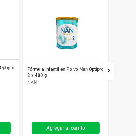
 Optipro
Fórmula Infantil en Polvo Nan Optipro
Fórmula I
2 x 400 g
Pepti-Jun
NAN
Nutrilon
Agregar al carrito