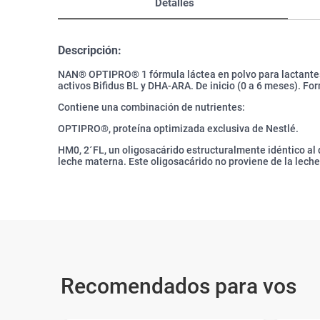
Detalles
Descripción:
NAN® OPTIPRO® 1 fórmula láctea en polvo para lactantes
activos Bifidus BL y DHA-ARA. De inicio (0 a 6 meses). Fo
Contiene una combinación de nutrientes:
OPTIPRO®, proteína optimizada exclusiva de Nestlé.
HM0, 2´FL, un oligosacárido estructuralmente idéntico al
leche materna. Este oligosacárido no proviene de la lech
Recomendados para vos