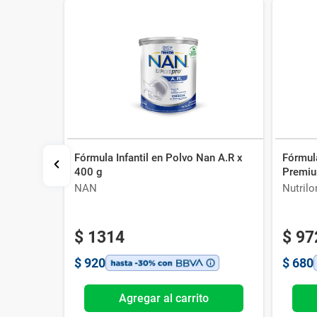
Fórmula Infantil en Polvo Nan A.R x
Fórmula
an sin
400 g
Premiu
NAN
Nutrilo
$
1314
$
97
$
920
$
680
o
Agregar al carrito