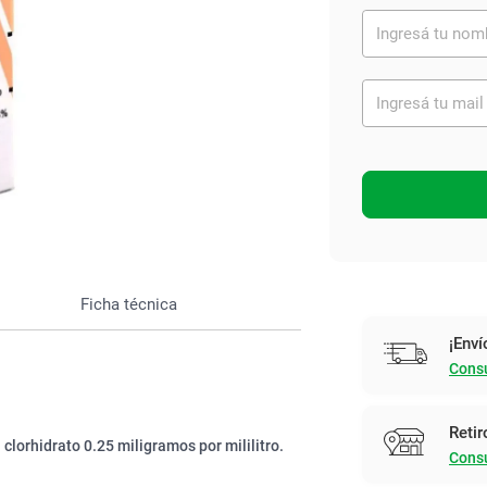
Ver todo
Ficha técnica
¡Enví
Consu
Retir
clorhidrato 0.25 miligramos por mililitro.
Consu