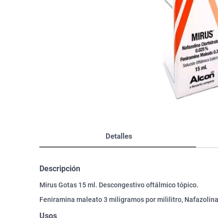
Bazar
Modelado y Peinado
Ver Todo
Detalles
Descripción
Mirus Gotas 15 ml. Descongestivo oftálmico tópico.
Feniramina maleato 3 miligramos por mililitro, Nafazolina 
Usos