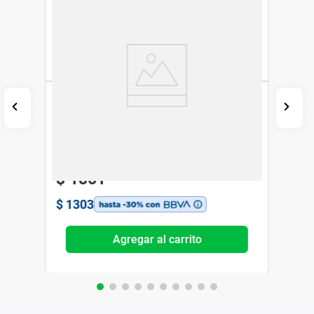
Claritro ION 500 mg x 20 comprimidos
Ion
$
1861
$
1303
Agregar al carrito