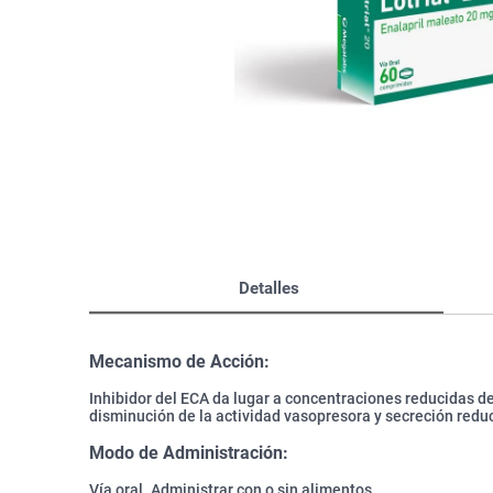
Bazar
Modelado y Peinado
Ver Todo
Detalles
Mecanismo de Acción:
Inhibidor del ECA da lugar a concentraciones reducidas de
disminución de la actividad vasopresora y secreción redu
Modo de Administración:
Vía oral. Administrar con o sin alimentos.