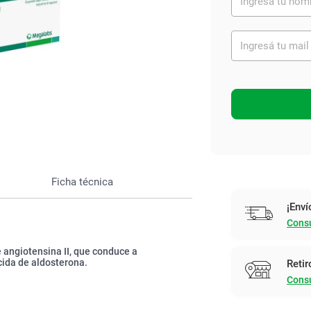
Ver todo
Ficha técnica
¡Enví
Consu
 angiotensina II, que conduce a
cida de aldosterona.
Retir
Consu