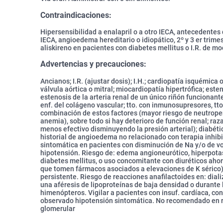
Contraindicaciones:
Hipersensibilidad a enalapril o a otro IECA, antecedentes
IECA, angioedema hereditario o idiopático, 2º y 3 er tri
aliskireno en pacientes con diabetes mellitus o I.R. de m
Advertencias y precauciones:
Ancianos; I.R. (ajustar dosis); I.H.; cardiopatía isquémica 
válvula aórtica o mitral; miocardiopatía hipertrófica; esten
estenosis de la arteria renal de un único riñón funcionant
enf. del colágeno vascular; tto. con inmunosupresores, tt
combinación de estos factores (mayor riesgo de neutrope
anemia), sobre todo si hay deterioro de función renal; r
menos efectivo disminuyendo la presión arterial); diabétic
historial de angioedema no relacionado con terapia inhib
sintomática en pacientes con disminución de Na y/o de vol
hipotensión. Riesgo de: edema angioneurótico, hiperpotas
diabetes mellitus, o uso concomitante con diuréticos ahorr
que tomen fármacos asociados a elevaciones de K sérico)
persistente. Riesgo de reacciones anafilactoides en: dial
una aféresis de lipoproteínas de baja densidad o durante
himenópteros. Vigilar a pacientes con insuf. cardíaca, con 
observado hipotensión sintomática. No recomendado en rec
glomerular