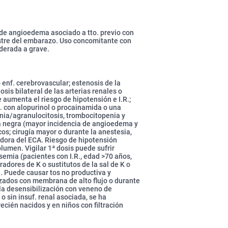
 de angioedema asociado a tto. previo con
mestre del embarazo. Uso concomitante con
oderada a grave.
o enf. cerebrovascular; estenosis de la
osis bilateral de las arterias renales o
e aumenta el riesgo de hipotensión e I.R.;
o. con alopurinol o procainamida o una
nia/agranulocitosis, trombocitopenia y
aza negra (mayor incidencia de angioedema y
os; cirugía mayor o durante la anestesia,
idora del ECA. Riesgo de hipotensión
umen. Vigilar 1ª dosis puede sufrir
emia (pacientes con I.R., edad >70 años,
adores de K o sustitutos de la sal de K o
. Puede causar tos no productiva y
izados con membrana de alto flujo o durante
 la desensibilización con veneno de
o sin insuf. renal asociada, se ha
ién nacidos y en niños con filtración