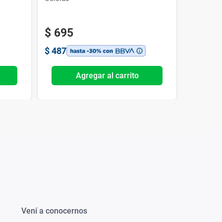
Novartis
$
695
$
487
Agregar al carrito
Vení a conocernos