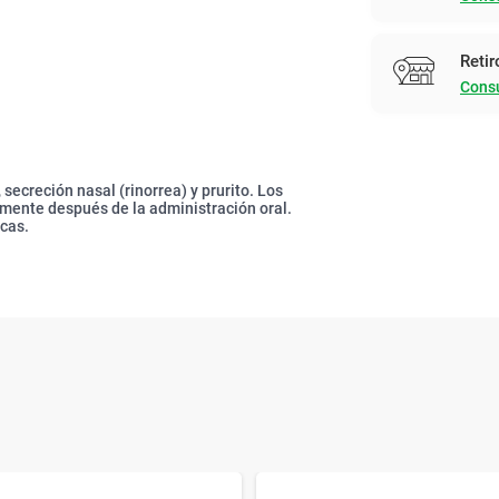
Retir
Consu
secreción nasal (rinorrea) y prurito. Los
amente después de la administración oral.
icas.