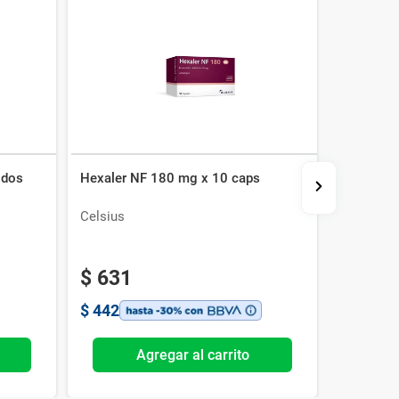
idos
Hexaler NF 180 mg x 10 caps
Alerfedi
Recubier
Celsius
Lazar
$
631
$
629
$
442
$
440
Agregar al carrito