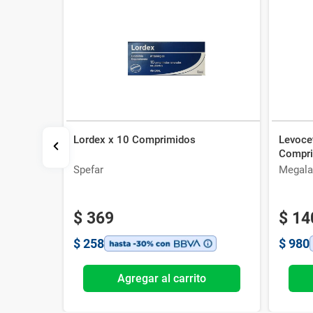
Lordex x 10 Comprimidos
Levocet
Compr
Spefar
Megala
$
369
$
14
$
258
$
980
o
Agregar al carrito