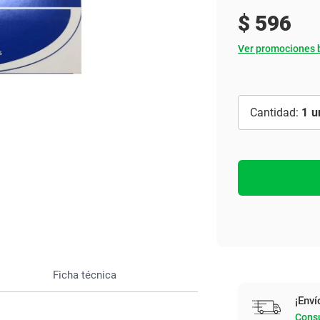
Ver todo
$
596
Ver promociones 
1
Ficha técnica
¡Enví
Consu