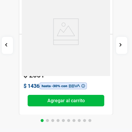
Desire x 28 Comprimidos
Gador
$
2051
$
1436
Agregar al carrito