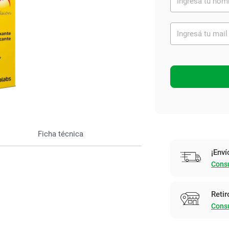
Ver todo
Ficha técnica
¡Enví
Consu
Retir
Consu