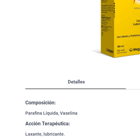
Bazar
Modelado y Peinado
Ver Todo
Detalles
Composición:
Parafina Líquida, Vaselina
Acción Terapéutica:
Laxante, lubricante.