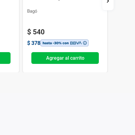
Bagó
Lazar
$
540
$
513
$
378
$
359
Agregar al carrito