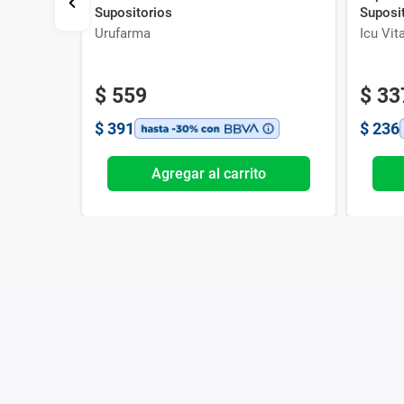
Supositorios
Suposi
Urufarma
Icu Vit
$
559
$
33
$
391
$
236
o
Agregar al carrito