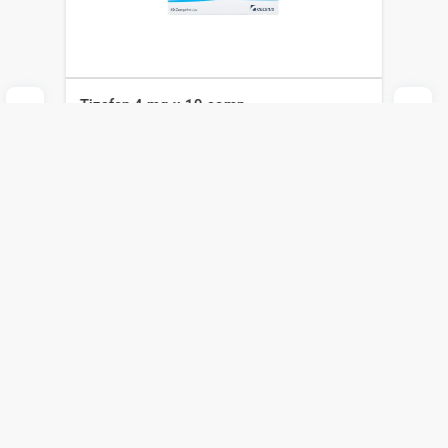
Tizafen 4 mg x 10 comp
Celsius
$
530
$
371
Agregar al carrito
Compra online