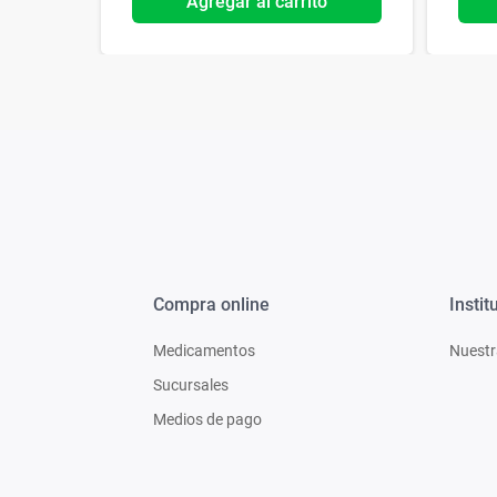
o
Agregar al carrito
Compra online
Instit
Medicamentos
Nuestr
Sucursales
Medios de pago