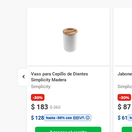
Vaso para Cepillo de Dientes
Jabone
le
Simplicity Madera
un
Simplicity
Simplic
-30%
-30%
$
183
$
87
$
262
$
128
$
61