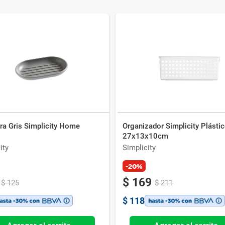
ra Gris Simplicity Home
Organizador Simplicity Plásti
27x13x10cm
ity
Simplicity
-20%
$
169
$
125
$
211
$
118