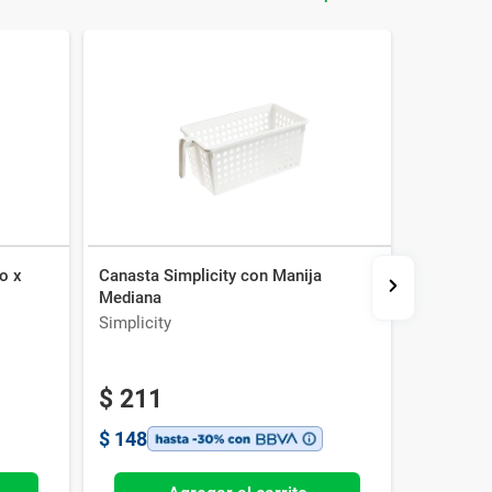
co x
Canasta Simplicity con Manija
Canasta S
Mediana
Simplicity
Simplicit
-30%
$
211
$
148
$
148
$
104