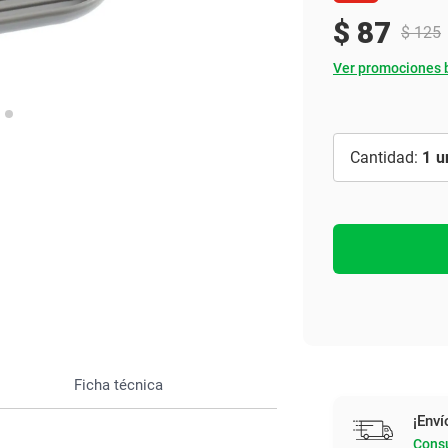
Ver todo
$
87
$
125
Ver promociones 
1
Ficha técnica
¡Enví
Consu