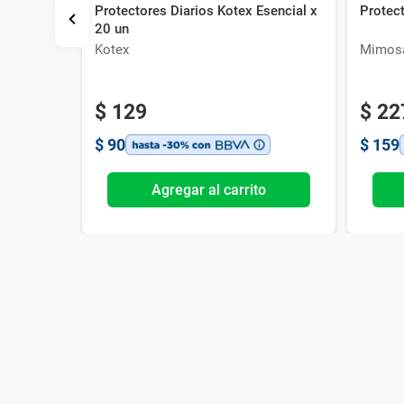
Protectores Diarios Kotex Esencial x
Protec
ee Largos
20 un
Kotex
Mimos
$
129
$
22
$
90
$
159
o
Agregar al carrito