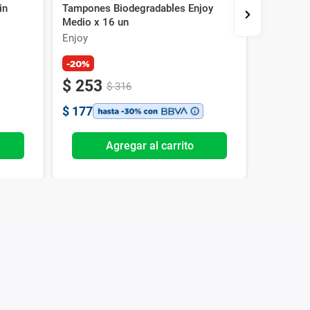
in
Tampones Biodegradables Enjoy
Protector
Medio x 16 un
x 20 un
Enjoy
Enjoy
-20%
-20%
$
253
$
57
$
316
$
$
177
$
40
Agregar al carrito