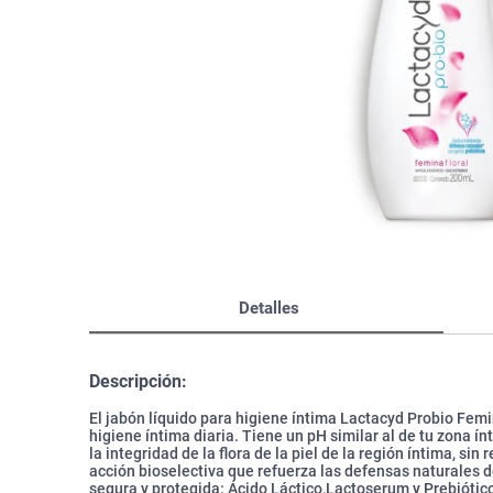
Bazar
Modelado y Peinado
Ver Todo
Detalles
Descripción:
El jabón líquido para higiene íntima Lactacyd Probio Femi
higiene íntima diaria. Tiene un pH similar al de tu zona í
la integridad de la flora de la piel de la región íntima, si
acción bioselectiva que refuerza las defensas naturales d
segura y protegida: Ácido Láctico,Lactoserum y Prebiótic