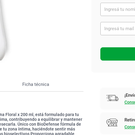
Ver todo
Ficha técnica
¡Enví
Consu
na Floral x 200 ml, está formulado para tu
ntima, contribuyendo a equilibrar y mantener
Retir
n resecarla. Único con BioDefense fórmula de
Consu
e tu zona íntima, haciéndote sentir más
os bioselectivos Proporciona agradable