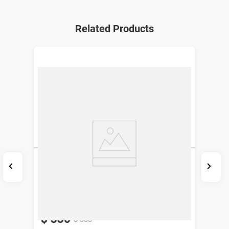
Related Products
Jabón en Barra Dove Original Pack 6 x 90
g
Dove
-15%
Exclusivo Web
$
330
$
388