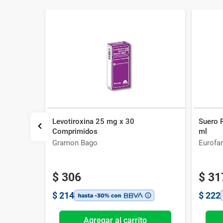
Levotiroxina 25 mg x 30
Suero 
Comprimidos
ml
Gramon Bago
Eurofa
$
306
$
31
$
214
$
222
o
Agregar al carrito