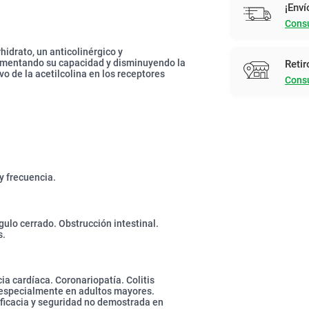
¡Enví
Consu
idrato, un anticolinérgico y
 aumentando su capacidad y disminuyendo la
Retir
o de la acetilcolina en los receptores
Consu
y frecuencia.
ulo cerrado. Obstrucción intestinal.
s.
cia cardíaca. Coronariopatía. Colitis
, especialmente en adultos mayores.
ficacia y seguridad no demostrada en