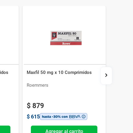
idos
Maxfil 50 mg x 10 Comprimidos
Ciriax Ot
Roemmers
Megalab
$
879
$
581
$
615
$
407
Agregar al carrito