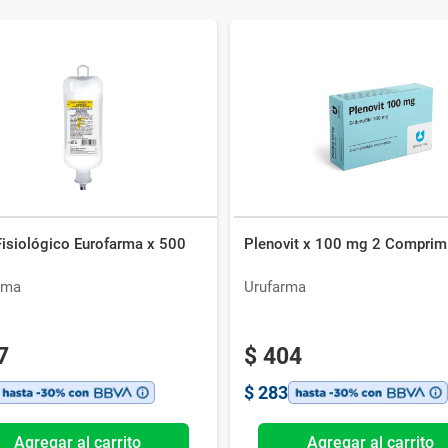
Fisiológico Eurofarma x 500
Plenovit x 100 mg 2 Comprim
rma
Urufarma
7
$
404
$
283
Agregar al carrito
Agregar al carrito