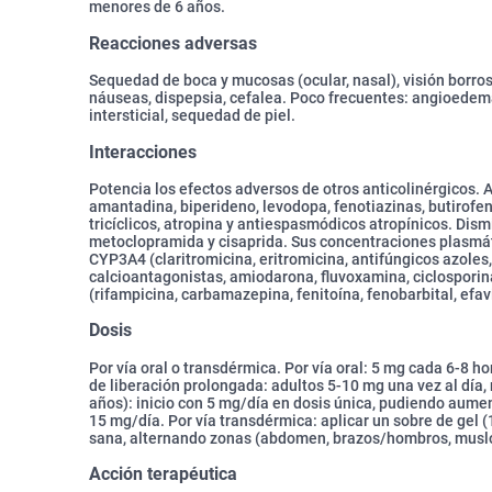
menores de 6 años.
Reacciones adversas
Sequedad de boca y mucosas (ocular, nasal), visión borros
náuseas, dispepsia, cefalea. Poco frecuentes: angioedem
intersticial, sequedad de piel.
Interacciones
Potencia los efectos adversos de otros anticolinérgicos. 
amantadina, biperideno, levodopa, fenotiazinas, butirofen
tricíclicos, atropina y antiespasmódicos atropínicos. Dis
metoclopramida y cisaprida. Sus concentraciones plasmá
CYP3A4 (claritromicina, eritromicina, antifúngicos azoles, 
calcioantagonistas, amiodarona, fluvoxamina, ciclosporin
(rifampicina, carbamazepina, fenitoína, fenobarbital, efav
Dosis
Por vía oral o transdérmica. Por vía oral: 5 mg cada 6-8 
de liberación prolongada: adultos 5-10 mg una vez al día
años): inicio con 5 mg/día en dosis única, pudiendo aume
15 mg/día. Por vía transdérmica: aplicar un sobre de gel (
sana, alternando zonas (abdomen, brazos/hombros, musl
Acción terapéutica