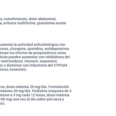
a, estreñimiento, dolor abdominal,
a, eritema multiforme, granuloma anular
Aumenta la actividad anticolinérgica con
onas, clozapina, quinidina, antidepresivos
minuye los efectos de proquinéticos como
ticas pueden aumentar con inhibidores del
metronidazol, ritonavir, saquinavir,
a) o disminuir con inductores del CYP3A4
irenz, bosentán).
horas, dosis máxima 20 mg/día. Formulación
, máximo 30 mg/día. Pediatría (mayores de 5
ntarse a 5 mg cada 12 horas, dosis máxima
100 mg) una vez al día sobre piel seca y
os).