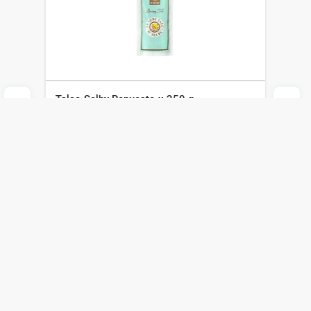
Talco Selby Repuesto x 250 g
Dr Selby
$
209
$
146
Agregar al carrito