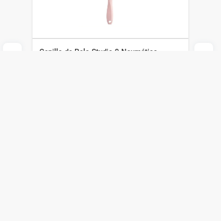
Cepillo de Pelo Studio 9 Neumático
Ovalado Rosa Pastel
Studio 9
-30%
$
297
$
425
$
208
Agregar al carrito
Compra online