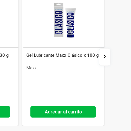
 30 g
Gel Lubricante Maxx Clásico x 100 g
Aceite Ín
Bosque x
Maxx
Pink Lady
Agregar al carrito