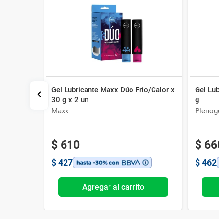
Gel Lubricante Maxx Dúo Frio/Calor x
Gel Lub
illas con
30 g x 2 un
g
Maxx
Plenog
$
610
$
66
$
427
$
462
o
Agregar al carrito