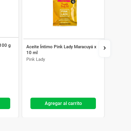
 100 g
Aceite Íntimo Pink Lady Maracuyá x
Aceite Ín
10 ml
56 ml
Pink Lady
Pink Lady
Agregar al carrito