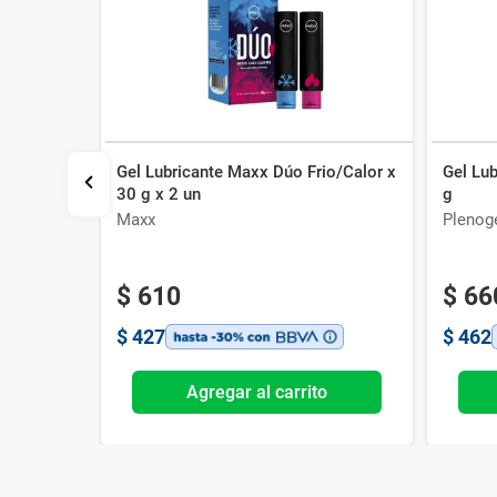
Gel Lubricante Maxx Dúo Frio/Calor x
Gel Lub
illas con
30 g x 2 un
g
Maxx
Plenog
$
610
$
66
$
427
$
462
o
Agregar al carrito