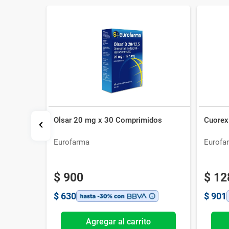
Olsar 20 mg x 30 Comprimidos
Cuorex
14 Comp
Eurofarma
Eurofa
$
900
$
12
$
630
$
901
o
Agregar al carrito