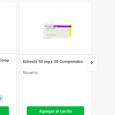
 Comp
Entresto 50 mg x 30 Comprimidos
Suplemen
Comp
Novartis
Servimed
Agregar al carrito