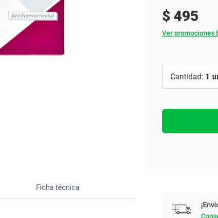
Ver todo
$
495
Ver promociones 
1
Ficha técnica
¡Enví
Consu