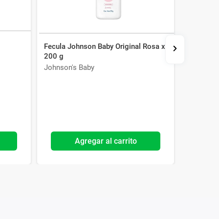
Fecula Johnson Baby Original Rosa x
Fecula J
200 g
Violeta x
Johnson's Baby
Johnson'
Agregar al carrito