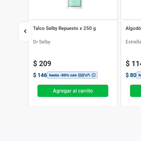
Talco Selby Repuesto x 250 g
Algodó
 Gr
Dr Selby
Estrell
$
209
$
11
$
146
$
80
o
Agregar al carrito