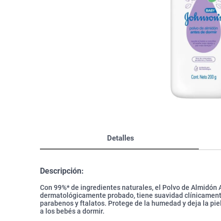
Bazar
Modelado y Peinado
Ver Todo
Detalles
Descripción:
Con 99%* de ingredientes naturales, el Polvo de Almidó
dermatológicamente probado, tiene suavidad clínicamente 
parabenos y ftalatos. Protege de la humedad y deja la pi
a los bebés a dormir.