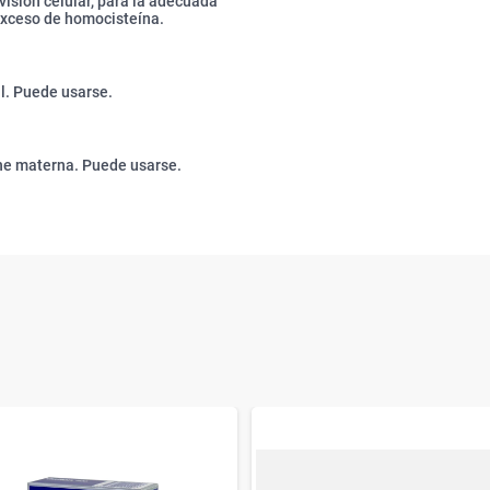
visión celular, para la adecuada
l exceso de homocisteína.
al. Puede usarse.
he materna. Puede usarse.