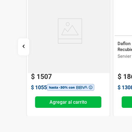
Atenolan Lazar 100 mg x 100 Comp
Daflon
Recubi
Lazar
Servier
$
1507
$
18
$
1055
$
130
o
Agregar al carrito