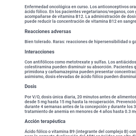
Enfermedad oncológica en curso. Los anticonceptivos or
ácido fólico. En los pacientes vegetarianos/veganos, con 
acompañarse de vitamina B12. La administración de dosis
puede reducir la concentración de vitamina B12 en sangre
Reacciones adversas
Bien tolerado. Raras: reacciones de hipersensibilidad o g
Interacciones
Con antifólicos como metotrexate y sulfas. Los antiácido
colestiramina pueden disminuir su absorción. Pacientes qu
primidona y carbamazepina pueden presentar concentracio
asimismo, dosis elevadas de ácido fólico pueden disminu
Dosis
Por V/O, dosis única diaria, 20 minutos antes de alimentos
desde 5 mg hasta 15 mg hasta la recuperación. Prevenció
durante 4 semanas antes de la concepción y durante los 
tratamiento de anemia en menores de 4 años hasta 0.3 mg
Acción terapéutica
Ácido fólico o vitamina B9 (integrante del complejo B) c