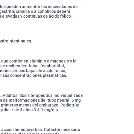
ales pueden aumentar las necesidades de
gastritis crónica o alcohólicos deberá
 elevadas y continuas de ácido fólico
.
astrointestinales.
s que contienen aluminio o magnesio y la
e reciben fenitoína, fenobarbital,
nes séricas bajas de ácido fólico;
ir sus concentraciones plasmáticas.
. Adultos: dosis terapéutica individualizada
n de malformaciones del tubo neural: 5 mg
3 primeros meses del embarazo. Pediatría:
/día; > de 4 años 0.4-1 mg/día.
on acción hemopoyética. Cofactor necesario