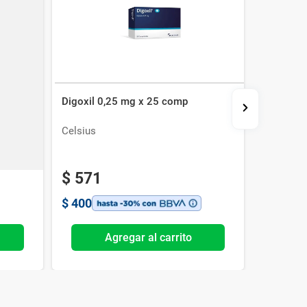
g x 30
Digoxil 0,25 mg x 25 comp
Taroplen
Celsius
Lazar
$
571
$
400
Agregar al carrito