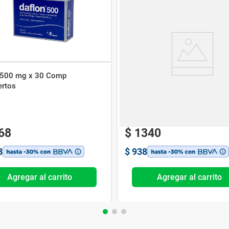
 500 mg x 30 Comp
Vasotenal Simvastatina 10 m
ertos
Comp
Megalabs
68
$
1340
8
$
938
Agregar al carrito
Agregar al carrito