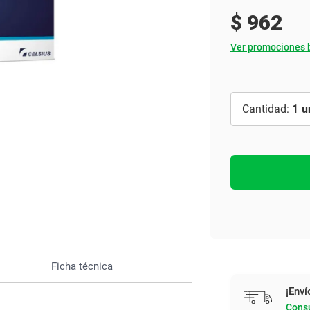
Ver todo
$
962
Ver promociones 
1
Ficha técnica
¡Enví
Consu