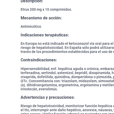
Descripción:
Etrux 200 mg x 10 comprimidos.
Mecanismo de acción:
Antimicótico
Indicaciones terapéuticas:
En Europa no está indicado el ketoconazol vía oral para el
riesgo de hepatotoxicidad. En España sólo podrá utilizars
través de los procedimientos establecidos para el uso d
Contraindicaciones:
Hipersensibilidad, enf. hepática aguda o crónica, embara
terfenadina, sertindol, astemizol, bepridil, disopiramida, 
cisaprida, dofetilida, quinidina, domperidona o pimozida, 
QTc. Concomitancia con: triazolam, midazolam, simvastati
(ej. dihidroergotamina, ergometrina, ergotamina y metiler
irinotecán, everolimús.
Advertencias y precauciones:
Riesgo de hepatotoxicidad, monitorizar función hepática al
el tto, interrumpir ante daño hepático, anorexia, náuseas, 