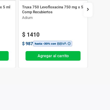
 x 5 ml
Truxa 750 Levofloxacina 750 mg x 5
Cisterak
Comp Recubiertos
Adium
Celsius
$
1410
$
675
$
987
$
473
Agregar al carrito