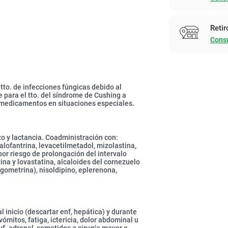
Retir
Consu
 tto. de infecciones fúngicas debido al
e para el tto. del síndrome de Cushing a
e medicamentos en situaciones especiales.
zo y lactancia. Coadministración con:
halofantrina, levacetilmetadol, mizolastina,
por riesgo de prolongación del intervalo
na y lovastatina, alcaloides del cornezuelo
gometrina), nisoldipino, eplerenona,
 inicio (descartar enf, hepática) y durante
vómitos, fatiga, ictericia, dolor abdominal u