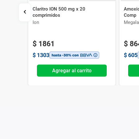
Claritro ION 500 mg x 20
Amoxid
Comp
comprimidos
Comp
Ion
Megala
$
1861
$
86
$
1303
$
605
o
Agregar al carrito