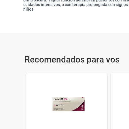
orina oscura. Vigilar función adrenal en pacientes con ins
cuidados intensivos, o con terapia prolongada con signos
niños
Recomendados para vos