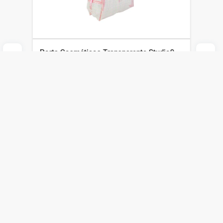
Porta Cosméticos Transparente Studio9
con Estampa
Studio 9
$
349
$
244
Agregar al carrito
Compra online