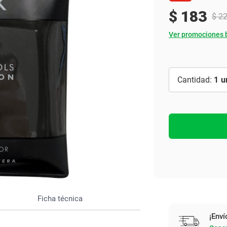
Ver todo
$
183
$
2
Ver promociones 
1
Ficha técnica
¡Enví