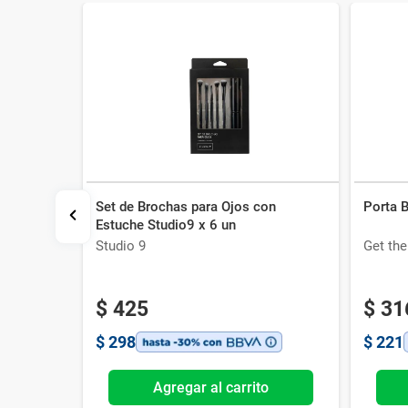
Set de Brochas para Ojos con
Porta 
ook Línea
Estuche Studio9 x 6 un
Studio 9
Get th
$
425
$
31
$
298
$
221
o
Agregar al carrito