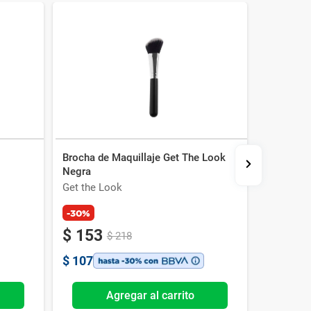
Brocha de Maquillaje Get The Look
Espejo d
Negra
Animalit
Get the Look
Wav
-30%
-30%
$
153
$
190
$
218
$
107
$
133
Agregar al carrito