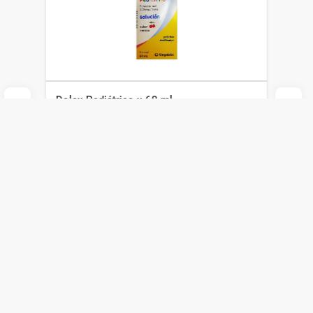
Dolex Pediátrico x 60 ml
Megalabs
$
633
$
443
Agregar al carrito