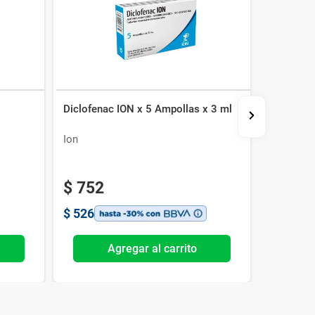
Diclofenac ION x 5 Ampollas x 3 ml
Xylo Efa 
Ion
EFA
$
752
$
428
$
526
$
300
Agregar al carrito