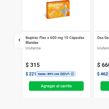
Ibupirac Flex x 600 mg 10 Cápsulas
Oxa Gel
Blandas
Urufarma
Urufar
$
315
$
66
$
221
$
462
o
Agregar al carrito