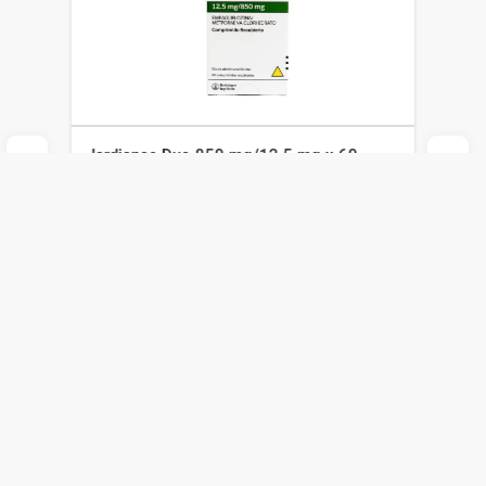
Jardiance Duo 850 mg/12.5 mg x 60
Comp Recubiertos
Boehringer Ingelheim
$
3828
$
2680
Agregar al carrito