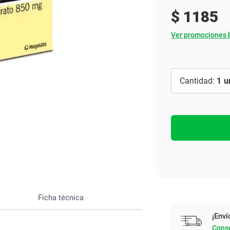
Ver todo
$
1185
Ver promociones 
1
Ficha técnica
¡Enví
Consu