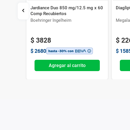
Jardiance Duo 850 mg/12.5 mg x 60
Diagli
 Frascos
Comp Recubiertos
Boehringer Ingelheim
Megala
$
3828
$
22
$
2680
$
158
o
Agregar al carrito