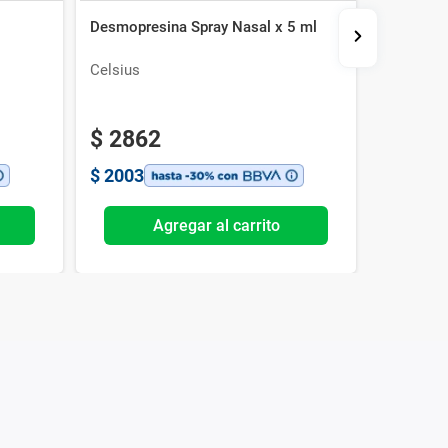
Desmopresina Spray Nasal x 5 ml
Resolut 
Celsius
Szabo
$
2862
$
2003
Agregar al carrito