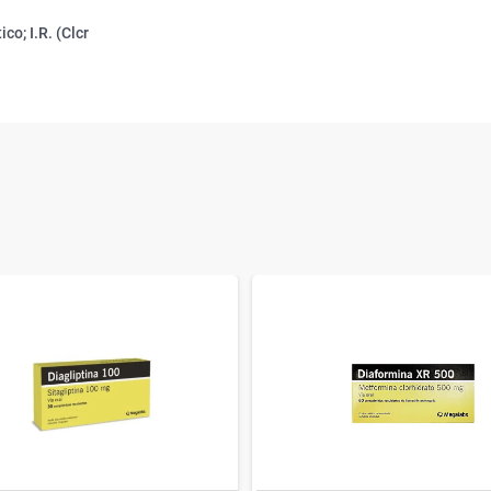
co; I.R. (Clcr