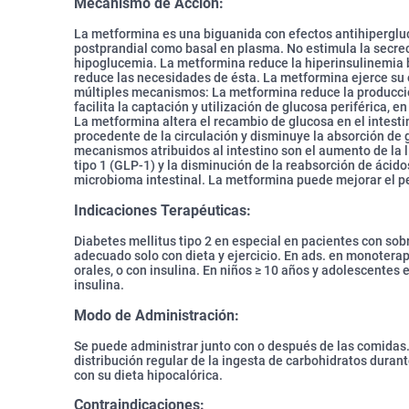
Mecanismo de Acción:
La metformina es una biguanida con efectos antihiperglu
postprandial como basal en plasma. No estimula la secreci
hipoglucemia. La metformina reduce la hiperinsulinemia b
reduce las necesidades de ésta. La metformina ejerce su
múltiples mecanismos: La metformina reduce la producci
facilita la captación y utilización de glucosa periférica, 
La metformina altera el recambio de glucosa en el intest
procedente de la circulación y disminuye la absorción de
mecanismos atribuidos al intestino son el aumento de la l
tipo 1 (GLP-1) y la disminución de la reabsorción de ácido
microbioma intestinal. La metformina puede mejorar el per
Indicaciones Terapéuticas:
Diabetes mellitus tipo 2 en especial en pacientes con so
adecuado solo con dieta y ejercicio. En ads. en monoterap
orales, o con insulina. En niños ≥ 10 años y adolescente
insulina.
Modo de Administración:
Se puede administrar junto con o después de las comidas.
distribución regular de la ingesta de carbohidratos durant
con su dieta hipocalórica.
Contraindicaciones: