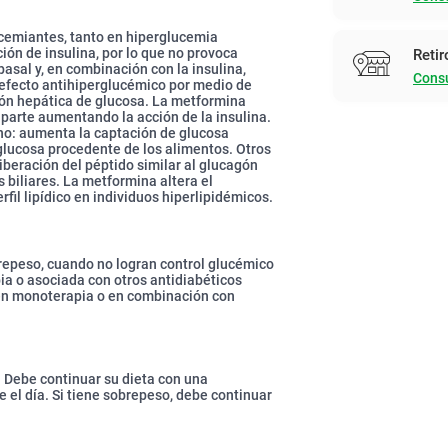
cemiantes, tanto en hiperglucemia
ón de insulina, por lo que no provoca
Retir
asal y, en combinación con la insulina,
Consu
 efecto antihiperglucémico por medio de
ón hepática de glucosa. La metformina
en parte aumentando la acción de la insulina.
ino: aumenta la captación de glucosa
 glucosa procedente de los alimentos. Otros
iberación del péptido similar al glucagón
s biliares. La metformina altera el
fil lipídico en individuos hiperlipidémicos.
brepeso, cuando no logran control glucémico
ia o asociada con otros antidiabéticos
s en monoterapia o en combinación con
 Debe continuar su dieta con una
e el día. Si tiene sobrepeso, debe continuar