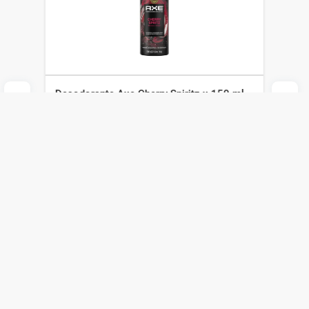
Desodorante Axe Cherry Spiritz x 150 ml
Axe
$
259
$
181
Agregar al carrito