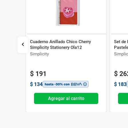
Cuaderno Anillado Chico Cherry
Set de 
o
Simplicity Stationery Ola12
Pastel
Simplicity
Simplic
$
191
$
26
$
134
$
183
o
Agregar al carrito