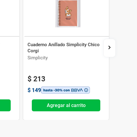
y
Cuaderno Anillado Simplicity Chico
Set Simpl
Corgi
Caja
Simplicity
Simplicit
-20%
$
213
$
210
$
149
$
147
Agregar al carrito