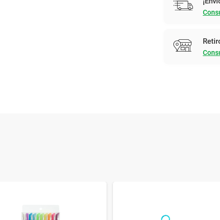
¡Enví
Consu
Retir
Consu