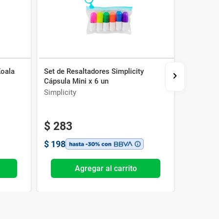
Koala
Set de Resaltadores Simplicity
Cuaderno 
Cápsula Mini x 6 un
Corgi
Simplicity
Simplicit
$
283
$
213
$
198
$
149
Agregar al carrito