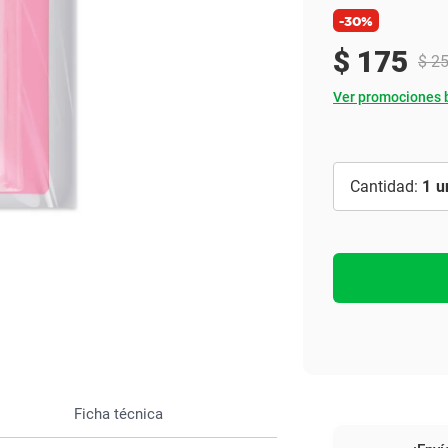
Ver todo
-30%
$
175
$
2
Ver promociones 
1
Ficha técnica