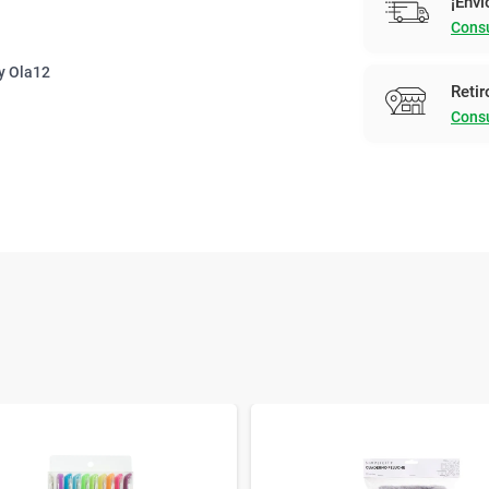
¡Enví
Consu
ry Ola12
Retir
Consu