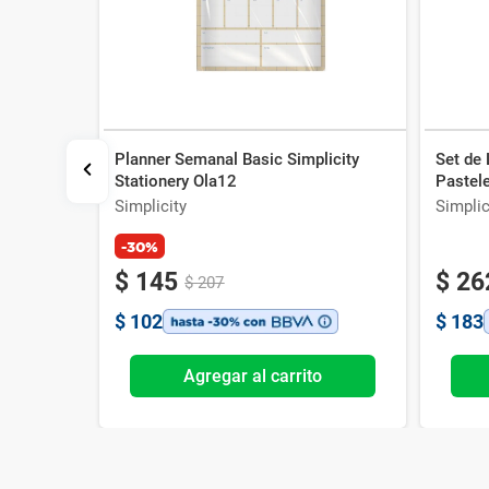
Planner Semanal Basic Simplicity
Set de 
Blanda x 3
Stationery Ola12
Pastel
Simplicity
Simplic
-30%
$
145
$
26
$
207
$
102
$
183
o
Agregar al carrito