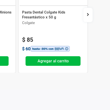
Minions
Pasta Dental Colgate Kids
Pasta De
Fresantástico x 50 g
White Cof
Colgate
Colgate
$
85
$
60
Agregar al carrito