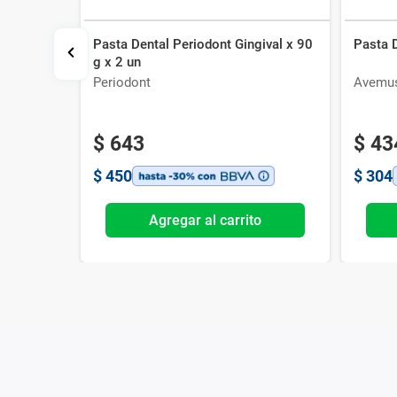
Pasta Dental Periodont Gingival x 90
Pasta 
nous
g x 2 un
Periodont
Avemu
$
643
$
43
$
450
$
304
o
Agregar al carrito