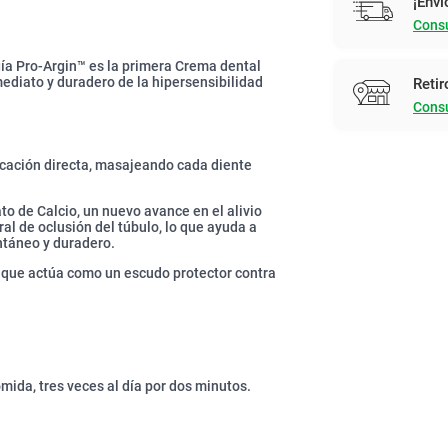
¡Enví
Consu
gía Pro-Argin™ es la primera Crema dental
ediato y duradero de la hipersensibilidad
Retir
Consu
licación directa, masajeando cada diente
to de Calcio, un nuevo avance en el alivio
al de oclusión del túbulo, lo que ayuda a
ntáneo y duradero.
ón que actúa como un escudo protector contra
ida, tres veces al día por dos minutos.