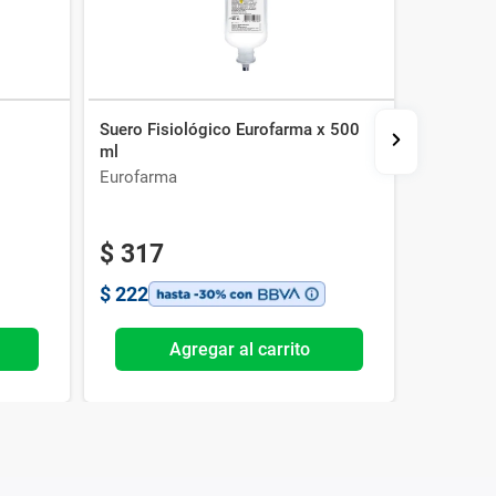
Suero Fisiológico Eurofarma x 500
Tadacip 
ml
Eurofarma
Servimed
$
317
$
222
Agregar al carrito