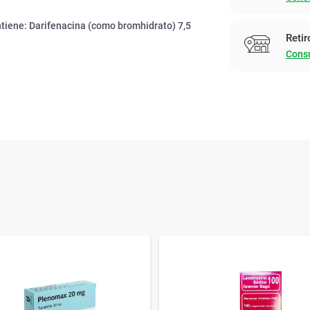
tiene: Darifenacina (como bromhidrato) 7,5
Retir
Consu