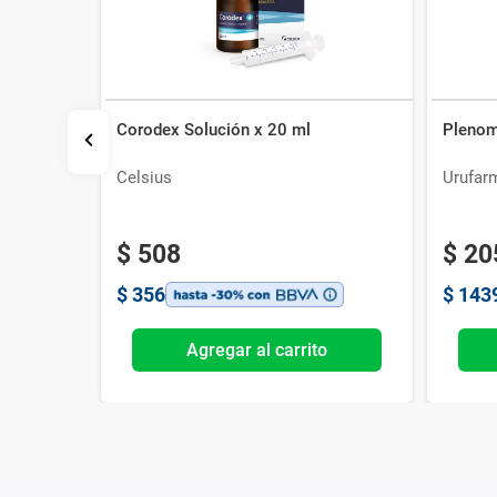
Corodex Solución x 20 ml
Plenom
Celsius
Urufar
$
508
$
20
$
356
$
143
o
Agregar al carrito