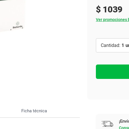
Ver todo
$
1039
Ver promociones 
1
Ficha técnica
¡Enví
Consu