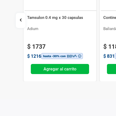
Tamsulon 0.4 mg x 30 capsulas
Contin
Adium
Baliard
$
1737
$
11
$
1216
$
831
o
Agregar al carrito