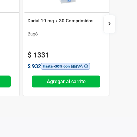
Darial 10 mg x 30 Comprimidos
Plenovit
Bagó
Urufarma
$
1331
$
176
$
932
$
1233
Agregar al carrito