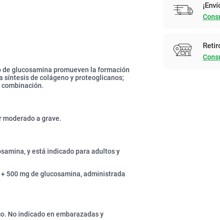
¡Enví
Consu
Retir
Consu
uro de glucosamina promueven la formación
la síntesis de colágeno y proteoglicanos;
n combinación.
or moderado a grave.
osamina, y está indicado para adultos y
o + 500 mg de glucosamina, administrada
co. No indicado en embarazadas y