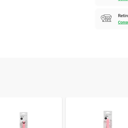
Retir
Consu