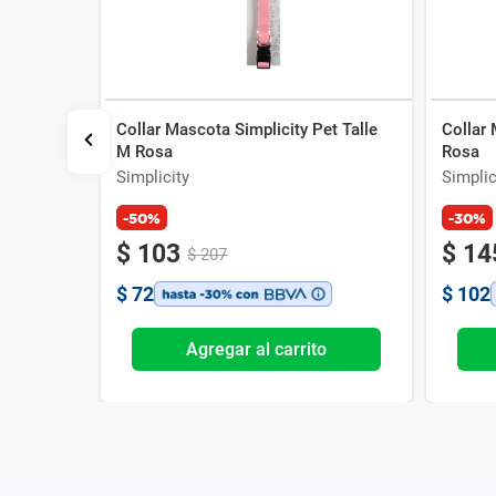
Collar Mascota Simplicity Pet Talle
Collar 
city Pets
M Rosa
Rosa
Simplicity
Simplic
-50%
-30%
$
103
$
14
$
207
$
72
$
102
o
Agregar al carrito