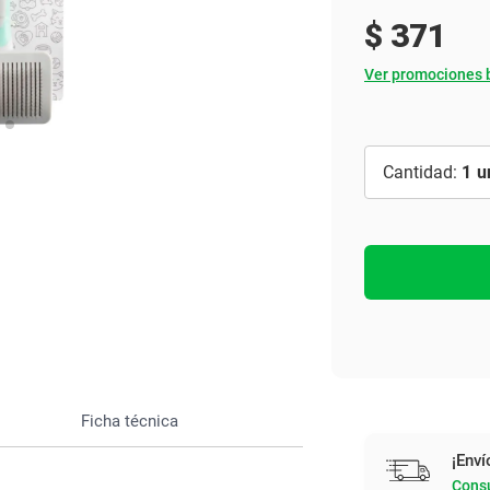
Ver todo
$
371
Ver promociones 
1
Ficha técnica
¡Enví
Consu