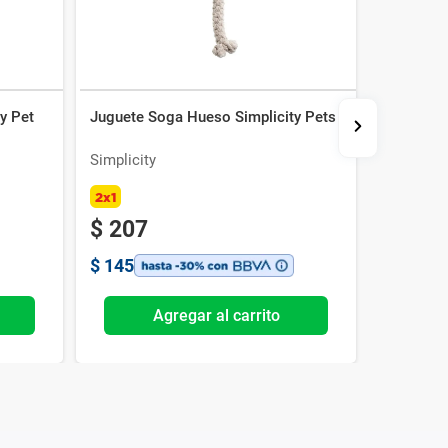
y Pet
Juguete Soga Hueso Simplicity Pets
Juguete 
Simplicity
Simplicit
2x1
$
207
$
207
$
145
$
145
Agregar al carrito