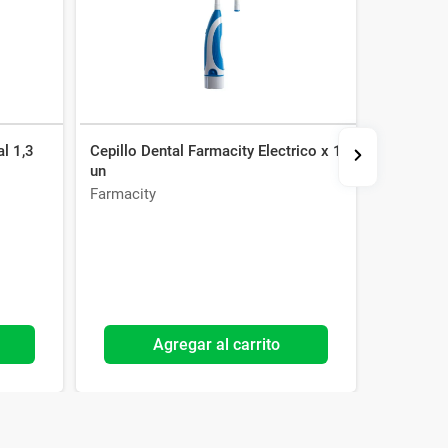
al 1,3
Cepillo Dental Farmacity Electrico x 1
Cepillo D
un
Farmacity
Oral B
Agregar al carrito