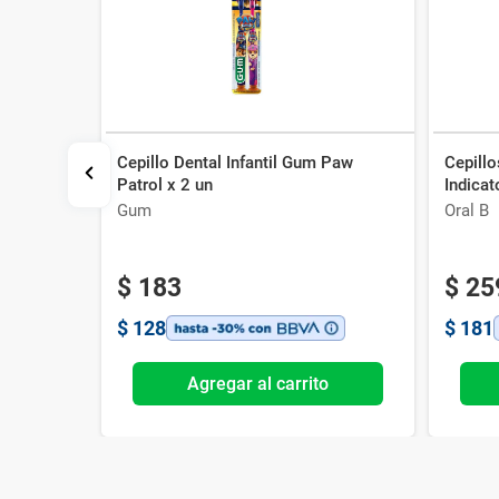
Cepillo Dental Infantil Gum Paw
Cepillo
Clean x 1
Patrol x 2 un
Indicat
Gum
Oral B
$
183
$
25
$
128
$
181
o
Agregar al carrito