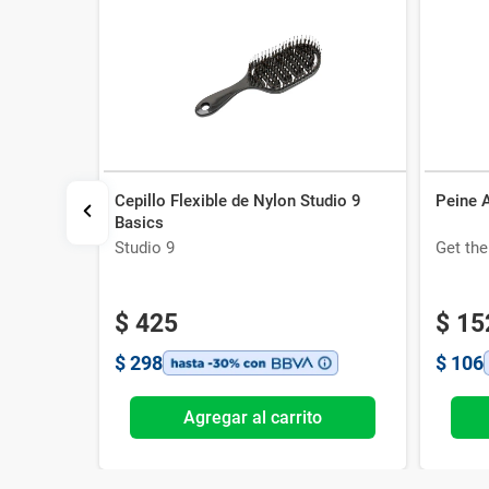
Cepillo Flexible de Nylon Studio 9
Peine 
Carey
Basics
Studio 9
Get th
$
425
$
15
$
298
$
106
o
Agregar al carrito