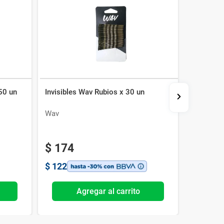
50 un
Invisibles Wav Rubios x 30 un
Gomitas d
Negras x
Wav
Wav
2x1
$
174
$
168
$
122
$
118
Agregar al carrito