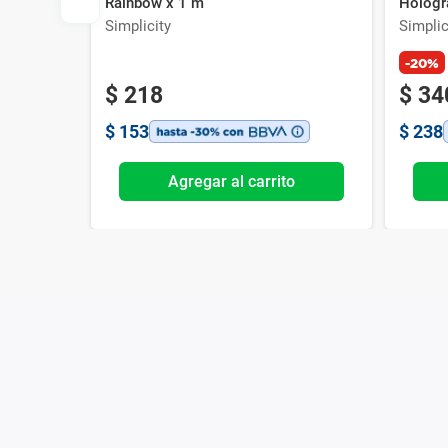
Rainbow x 1 m
Hologr
Simplicity
Simplic
-20%
$
218
$
34
$
153
$
238
o
Agregar al carrito