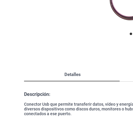
Bazar
Modelado y Peinado
Ver Todo
Detalles
Descripción:
Conector Usb que permite transferir datos, vídeo y energ
diversos dispositivos como discos duros, monitores o hubs
conectados a ese puerto.