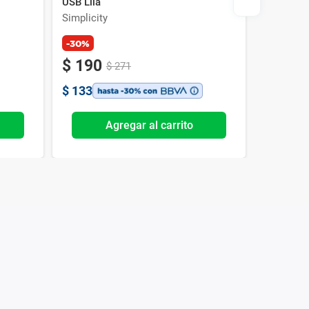
USB Lila
Simplicity
Simplicit
-30%
-30%
$
190
$
153
$
271
$
133
$
107
Agregar al carrito