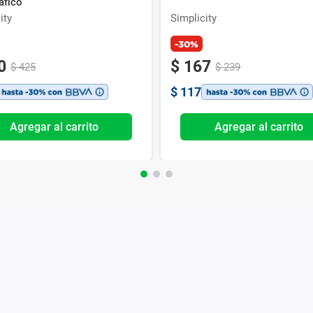
áfico
ity
Simplicity
-30%
0
$
167
$
425
$
239
$
117
Agregar al carrito
Agregar al carrito