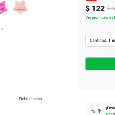
Ver todo
$
122
$
1
Ver promociones 
1
Ficha técnica
¡Enví
Consu