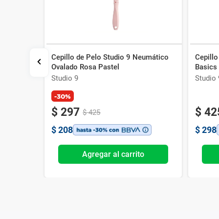
Cepillo de Pelo Studio 9 Neumático
Cepillo
 Brushing
Ovalado Rosa Pastel
Basics
a
Studio 9
Studio 
-30%
$
297
$
42
$
425
$
208
$
298
o
Agregar al carrito