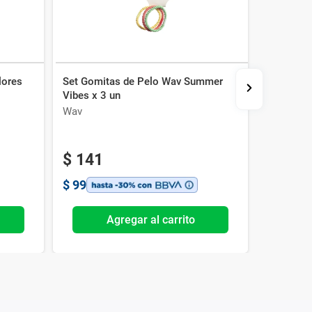
lores
Set Gomitas de Pelo Wav Summer
Broche P
Vibes x 3 un
Wav
Wav
$
141
$
262
$
99
$
183
Agregar al carrito