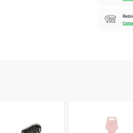
Retir
Consu