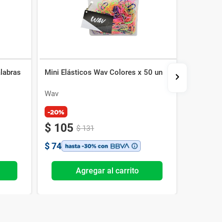
alabras
Mini Elásticos Wav Colores x 50 un
Broche G
Wav
Wav
-20%
$
105
$
262
$
131
$
74
$
183
Agregar al carrito