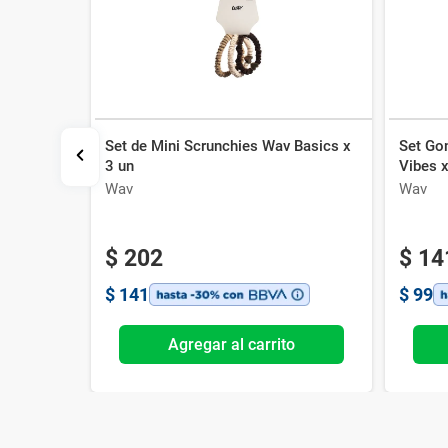
Set de Mini Scrunchies Wav Basics x
Set Go
es
3 un
Vibes x
Wav
Wav
$
202
$
14
$
141
$
99
o
Agregar al carrito