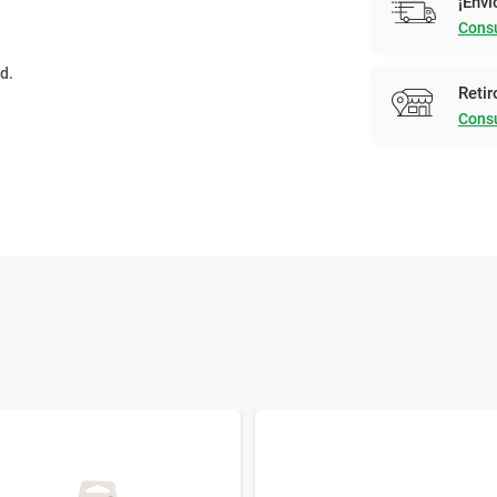
¡Enví
Consu
d.
Retir
Consu