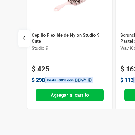
Cepillo Flexible de Nylon Studio 9
Scrunc
es
Cute
Pastel 
Studio 9
Wav Ki
$
425
$
16
$
298
$
113
o
Agregar al carrito