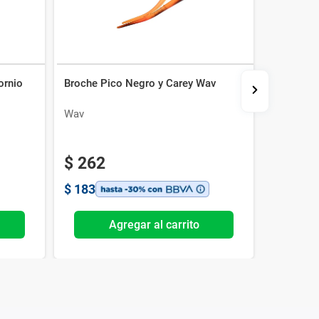
ornio
Broche Pico Negro y Carey Wav
Gomitas d
Negras x
Wav
Wav
2x1
$
262
$
168
$
183
$
118
Agregar al carrito