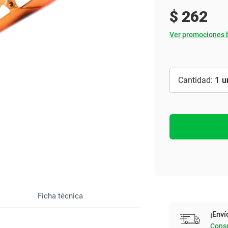
Ver todo
$
262
Ver promociones 
1
Ficha técnica
¡Enví
Consu