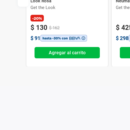
Look Rosa
Neumát
Get the Look
Get th
-20%
$
130
$
42
$
162
$
91
$
298
o
Agregar al carrito