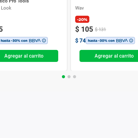
ico Pro Tools
e Look
Wav
-20%
5
$
105
$
131
$
74
Agregar al carrito
Agregar al carrito