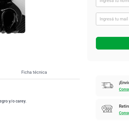
Ver todo
Ficha técnica
¡Enví
Consu
egro y/o carey.
Retir
Consu