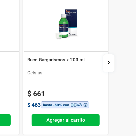
Buco Gargarismos x 200 ml
Bucosept
Celsius
Celsius
$
661
$
607
$
463
$
425
Agregar al carrito