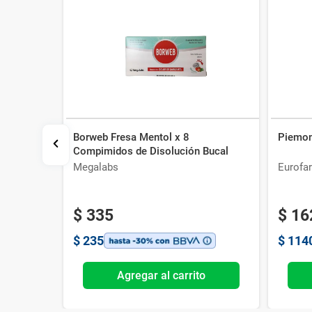
Borweb Fresa Mentol x 8
Piemon
Compimidos de Disolución Bucal
Megalabs
Eurofa
$
335
$
16
$
235
$
114
o
Agregar al carrito