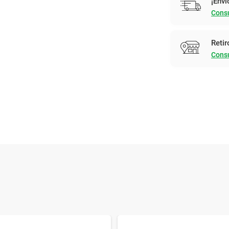
¡Enví
Consu
Retir
Consu