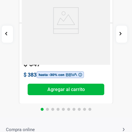
Regulacid 40 mg x 20 Comp
Lazar
$
547
$
383
Agregar al carrito
Compra online